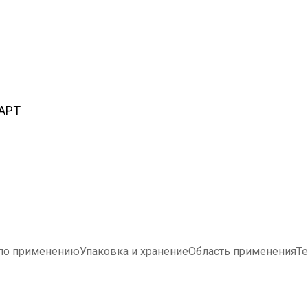
ТАРТ
 по применению
Упаковка и хранение
Область применения
Те