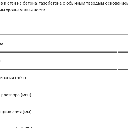
 и стен из бетона, газобетона с обычным твёрдым основанием
ым уровнем влажности.
ва
т
вания (л/кг)
раствора (мин)
щина слоя (мм)