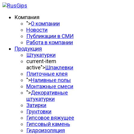
Компания
">
О компании
Новости
Публикации в СМИ
Работа в компании
Продукция
Штукатурки
current-item
active">
Шпаклевки
Плиточные клея
">
Наливные полы
Монтажные смеси
">
Декоративные
штукатурки
Затирки
Грунтовки
Гипсовое вяжущее
Гипсовый камень
Гидроизоляция